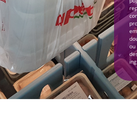
po
re
con
pr
em
dou
ou 
des
ing